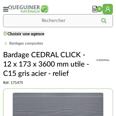
Aller
au
0
contenu
principal
Rechercher
Choisir une agence
Accueil
BOIS / PANNEAUX / MOB / BARDAGES
BARDAGES
Bardage CEDRAL CLICK - 12 x 173 x 3600 m
Bardages composites
Bardage CEDRAL CLICK -
12 x 173 x 3600 mm utile -
C15 gris acier - relief
Réf: 171475