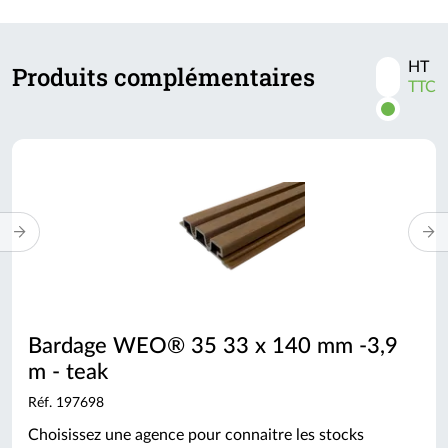
HT
Produits complémentaires
Activer
TTC
les
prix
TTC
Bardage WEO® 35 33 x 140 mm -3,9
m - teak
Réf. 197698
Choisissez une agence pour connaitre les stocks