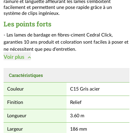
rainure et languette affleurant les lames s’emboitent
facilement et permettent une pose rapide grâce à un
système de clips ingénieux.
Les points forts
- Les lames de bardage en fibres-ciment Cedral Click,
garanties 10 ans produit et coloration sont faciles à poser et
ne nécessitent que peu d'entretien.
- Elles résistent à la moisissure et aux nuisibles.
Voir
plus
- De par leur classification au feu A2-s1,d0 (ininflammable),
les lames Cedral Click garantissent une sécurité maximale
Caractéristiques
pour votre habitation.
Couleur
C15 Gris acier
Finition
Relief
Longueur
3.60 m
Largeur
186 mm