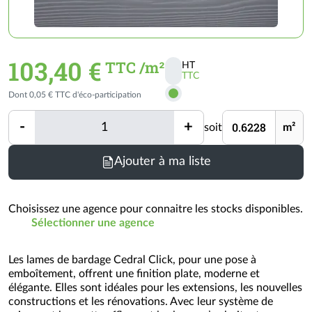
103,40 €
TTC /m²
HT
TTC
Activer
Dont 0,05 € TTC d'éco-participation
les
prix
Quantité
Unité
-
+
soit
m²
TTC
Quantité
Minimum
Ajouter à ma liste
de
commande
=
Choisissez une agence pour connaitre les stocks disponibles.
0.6228
Sélectionner une agence
m²
(voir
Les lames de bardage Cedral Click, pour une pose à
conditionnement)
emboîtement, offrent une finition plate, moderne et
élégante. Elles sont idéales pour les extensions, les nouvelles
constructions et les rénovations. Avec leur système de