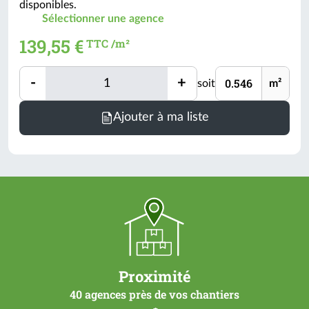
disponibles.
Sélectionner une agence
139,55 €
TTC /m²
Quantité
Unité
-
+
soit
m²
Quantité
Minimum
Ajouter à ma liste
de
commande
=
0.546
m²
(voir
conditionnement)
Proximité
40 agences près de vos chantiers