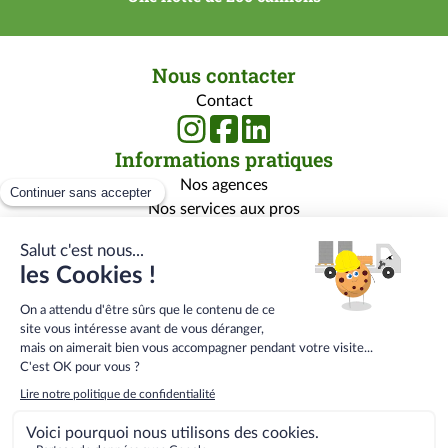
Nous contacter
Contact
Informations pratiques
Nos agences
Nos services aux pros
Nos services aux particuliers
Nos marques
Rejoignez-nous
Qui sommes-nous ?
Carrière
Centre de formation
Menu
Conditions générales de vente
bas