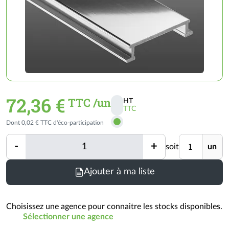
72,36 €
TTC /un
HT
TTC
Activer
Dont 0,02 € TTC d'éco-participation
les
prix
Quantité
Unité
-
+
soit
un
TTC
Quantité
Minimum
Ajouter à ma liste
de
commande
=
Choisissez une agence pour connaitre les stocks disponibles.
1
Sélectionner une agence
un