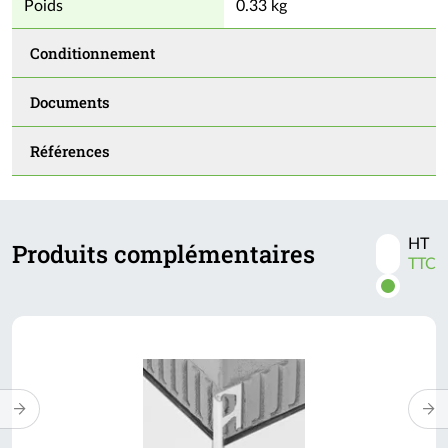
Poids
0.33 kg
Conditionnement
Documents
Références
HT
Produits complémentaires
Activer
TTC
les
prix
TTC