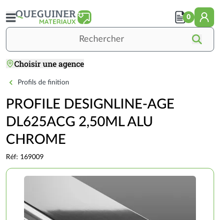
Aller
au
0
contenu
principal
Rechercher
Choisir une agence
Accueil
CARRELAGE INTÉRIEUR SOL & MUR
ACCESSOIRES CARRELAGE INTÉRIEUR
PROFILE DESIGNLINE-AGE DL625ACG 2,5
Profils de finition
PROFILE DESIGNLINE-AGE
DL625ACG 2,50ML ALU
CHROME
Réf: 169009