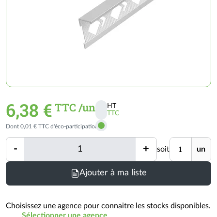
6,38 €
TTC /un
HT
TTC
Activer
Dont 0,01 € TTC d'éco-participation
les
prix
Quantité
Unité
-
+
soit
un
TTC
Quantité
Ajouter à ma liste
Choisissez une agence pour connaitre les stocks disponibles.
Sélectionner une agence