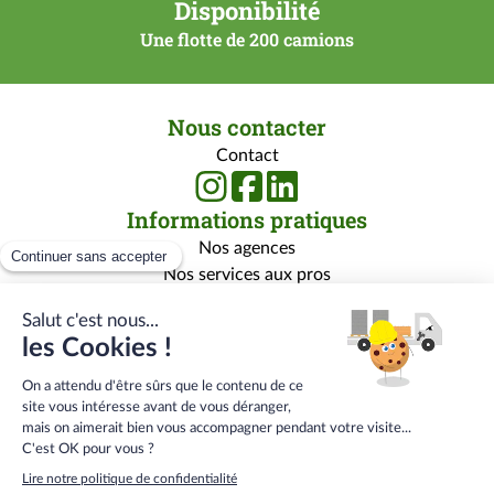
Disponibilité
Une flotte de 200 camions
Nous contacter
Contact
Informations pratiques
Nos agences
Nos services aux pros
Nos services aux particuliers
Nos marques
Rejoignez-nous
Qui sommes-nous ?
Carrière
Centre de formation
Menu