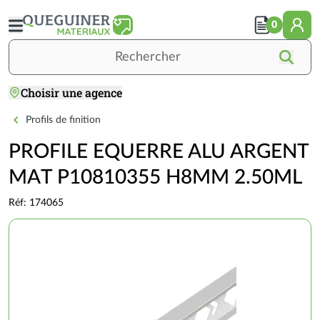
Aller
au
0
contenu
principal
Rechercher
Choisir une agence
Accueil
CARRELAGE INTÉRIEUR SOL & MUR
ACCESSOIRES CARRELAGE INTÉRIEUR
PROFILE EQUERRE ALU ARGENT MAT P10
Profils de finition
PROFILE EQUERRE ALU ARGENT
MAT P10810355 H8MM 2.50ML
Réf: 174065