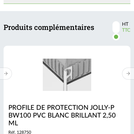
HT
Produits complémentaires
Activer
TTC
les
prix
TTC
PROFILE DE PROTECTION JOLLY-P
BW100 PVC BLANC BRILLANT 2,50
ML
Réf. 128750