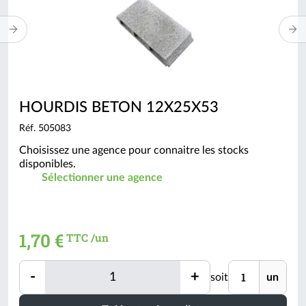
HOURDIS BETON 12X25X53
Réf. 505083
Choisissez une agence pour connaitre les stocks
disponibles.
Sélectionner une agence
1,70 €
TTC /un
Quantité
Unité
-
+
soit
un
Quantité
Minimum