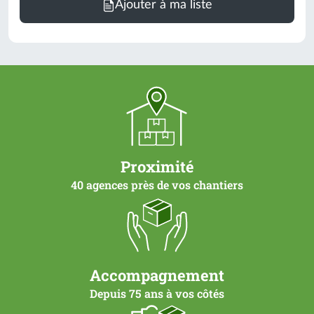
Ajouter à ma liste
de
commande
=
1
un
(voir
conditionnement)
Proximité
40 agences près de vos chantiers
Accompagnement
Depuis 75 ans à vos côtés