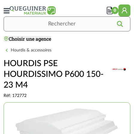
Aller
au
0
contenu
principal
Rechercher
Choisir une agence
Accueil
GROS ŒUVRE
PLANCHERS
HOURDIS PSE HOURDISSIMO P600 15
Hourdis & accessoires
HOURDIS PSE
HOURDISSIMO P600 150-
23 M4
Réf: 172772