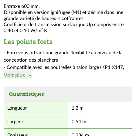
Entraxe 600 mm.
Disponible en version ignifugée (M1) et décliné dans une
grande variété de hauteurs coffrantes.
Coefficient de transmission surfacique Up compris entre
0,40 et 0,10 W/m².K.
Les points forts
- Entrevous offrant une grande flexibilité au niveau de la
conception des planchers
- Compatible avec les poutrelles à talon large (KP1 X147,
Rector NR 170) pour une performance thermique garantie
Voir
plus
- Up validés sur une large gamme de poutrelles du marché
- Fente brevetée améliorant la tenue mécanique du plancher
Caractéristiques
- Fond plat (hormis sur les Up 33 et 40) pour faciliter
l’étaiement
Longueur
1.2 m
- Réduction du poids propre du plancher pour de plus
grandes portées
Largeur
0.54 m
- Répond à la RT 2012 et à la future RE 2020
- Compatible bâtiment passif et BEPOS
Epaisseur
0.234 m