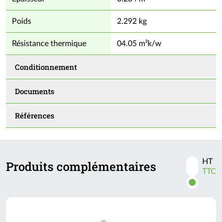
- 100% recyclable et fabriqué à partir de matière recyclée
- Conçu et fabriqué en France
Poids
2.292 kg
Résistance thermique
04.05 m²k/w
Conditionnement
Documents
Références
HT
Produits complémentaires
Activer
TTC
les
prix
TTC