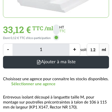
33,12 €
TTC /ml
HT
TTC
Activer
Dont 0,12 € TTC d'éco-participation
les
prix
Quantité
Unité
-
+
soit
ml
TTC
Quantité
Minimum
Ajouter à ma liste
de
commande
=
Choisissez une agence pour connaitre les stocks disponibles.
1.2
Sélectionner une agence
ml
(voir
Entrevous isolant découpé à languette taille M, pour
conditionnement)
montage sur poutrelles précontraintes à talon de 106 à 115
mm de largeur (KP1 X147, Rector NR 170).