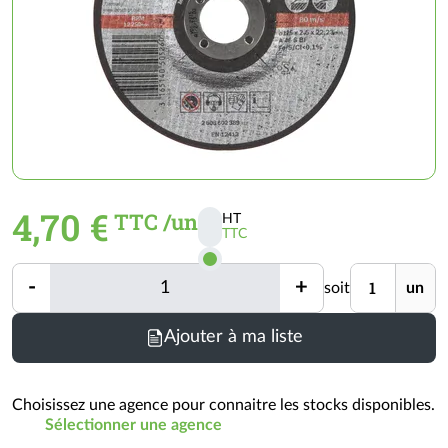
4,70 €
TTC /un
HT
TTC
Activer
les
Quantité
Unité
-
+
prix
soit
un
Quantité
TTC
Ajouter à ma liste
Choisissez une agence pour connaitre les stocks disponibles.
Sélectionner une agence