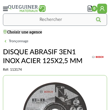
Aller
au
0
contenu
principal
Rechercher
Choisir une agence
Accueil
OUTILLAGE / QUINCAILLERIE
ÉLECTROPORTATIF
Accessoires électroportatifs
DISQUE ABRASIF 3EN1 INOX ACIER 125X2,5 
Tronçonnage
DISQUE ABRASIF 3EN1
INOX ACIER 125X2,5 MM
Réf: 113174