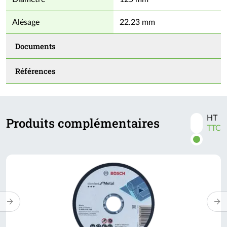
Alésage
22.23 mm
Documents
Références
HT
Produits complémentaires
Activer
TTC
les
prix
TTC