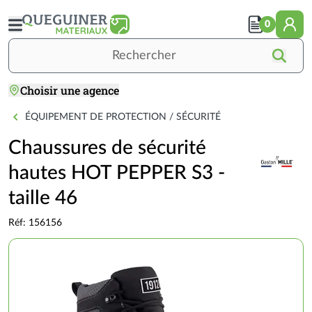
Aller
au
0
contenu
principal
Rechercher
Choisir une agence
Accueil
OUTILLAGE / QUINCAILLERIE
Chaussures de sé
ÉQUIPEMENT DE PROTECTION / SÉCURITÉ
Chaussures de sécurité
hautes HOT PEPPER S3 -
taille 46
Réf: 156156