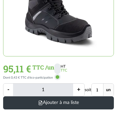
95,11 €
TTC /un
HT
TTC
Activer
Dont 0,43 € TTC d'éco-participation
les
prix
Quantité
Unité
-
+
soit
un
TTC
Quantité
Ajouter à ma liste