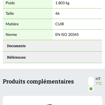
Poids
1.803 kg
- Existe de la taille 36 à 48
Taille
46
Matière
CUIR
Norme
EN ISO 20345
Documents
Références
HT
Produits complémentaires
Activer
TTC
les
prix
TTC