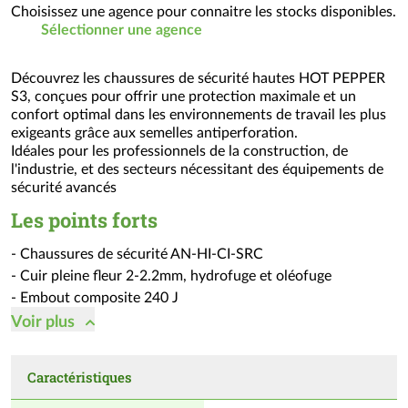
Choisissez une agence pour connaitre les stocks disponibles.
Sélectionner une agence
Découvrez les chaussures de sécurité hautes HOT PEPPER
S3, conçues pour offrir une protection maximale et un
confort optimal dans les environnements de travail les plus
exigeants grâce aux semelles antiperforation.
Idéales pour les professionnels de la construction, de
l'industrie, et des secteurs nécessitant des équipements de
sécurité avancés
Les points forts
- Chaussures de sécurité AN-HI-CI-SRC
- Cuir pleine fleur 2-2.2mm, hydrofuge et oléofuge
- Embout composite 240 J
- Semelle antiperforation textile
Voir
plus
- Semelle polyuréthane double-densité, crampons
autonettoyants
Caractéristiques
- Doublure Sanitized® antibactérien, haute résistance à
l'abrasion