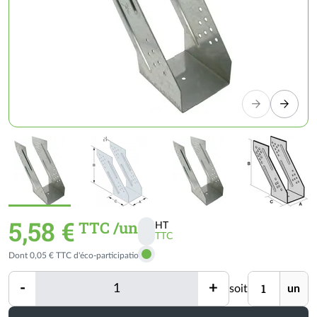
5,58 €
TTC /un
HT
TTC
Activer
Dont 0,05 € TTC d'éco-participation
les
prix
Quantité
Unité
-
+
soit
un
TTC
Quantité
Minimum