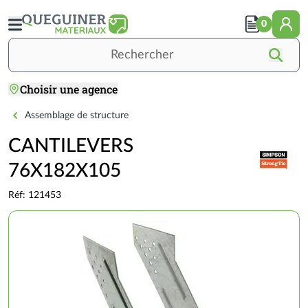
Aller
au
0
contenu
principal
Rechercher
Choisir une agence
Accueil
OUTILLAGE / QUINCAILLERIE
QUINCAILLERIE
CANTILEVERS 76X182X105
Assemblage de structure
CANTILEVERS
76X182X105
Réf: 121453