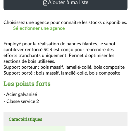
Ajouter à ma liste
de
commande
=
Choisissez une agence pour connaitre les stocks disponibles.
1
Sélectionner une agence
un
(voir
Employé pour la réalisation de pannes filantes. le sabot
conditionnement)
cantilever renforcé SCR est conçu pour reprendre des
efforts tranchants uniquement. Permet d'optimiser les
sections de bois utilisées.
Support porteur : bois massif, lamellé-collé, bois composite
Support porté : bois massif, lamellé-collé, bois composite
Les points forts
- Acier galvanisé
- Classe service 2
Caractéristiques