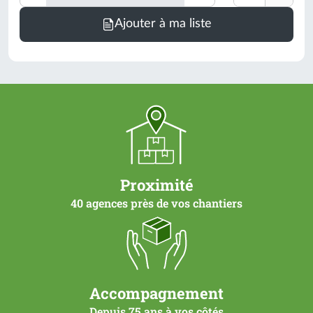
Minimum
Ajouter à ma liste
de
commande
=
1
un
(voir
conditionnement)
Proximité
40 agences près de vos chantiers
Accompagnement
Depuis 75 ans à vos côtés