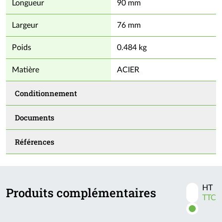
Longueur
90 mm
Largeur
76 mm
Poids
0.484 kg
Matière
ACIER
Conditionnement
Documents
Références
HT
Produits complémentaires
Activer
TTC
les
prix