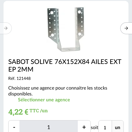
TTC
SABOT SOLIVE 76X152X84 AILES EXT
EP 2MM
Réf. 121448
Choisissez une agence pour connaitre les stocks
disponibles.
Sélectionner une agence
4,22 €
TTC /un
Quantité
Unité
-
+
soit
un
Quantité