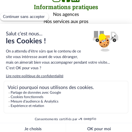
Informations pratiques
Nos agences
Nos services aux pros
Nos services aux particuliers
Nos marques
Rejoignez-nous
Qui sommes-nous ?
Carrière
Centre de formation
Menu
Conditions générales de vente
bas
Conditions Générales E-Services
de
Mentions légales
page
Gestion des données personnelles
secondaire
2026
Quéguiner
Matériaux