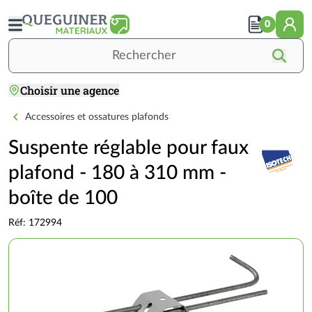
Aller
au
0
contenu
principal
Rechercher
Choisir une agence
Accueil
PLÂTRERIE / ISOLATION / PLAFOND
PLAFOND
Suspente réglable pour faux 
Accessoires et ossatures plafonds
Suspente réglable pour faux
plafond - 180 à 310 mm -
boîte de 100
Réf: 172994