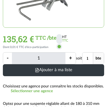
135,62 €
TTC /bte
HT
TTC
Activer
Dont 0,01 € TTC d'éco-participation
les
prix
Quantité
Unité
-
+
soit
bte
TTC
Quantité
Ajouter à ma liste
Choisissez une agence pour connaitre les stocks disponibles.
Sélectionner une agence
Optez pour une suspente réglable allant de 180 à 310 mm