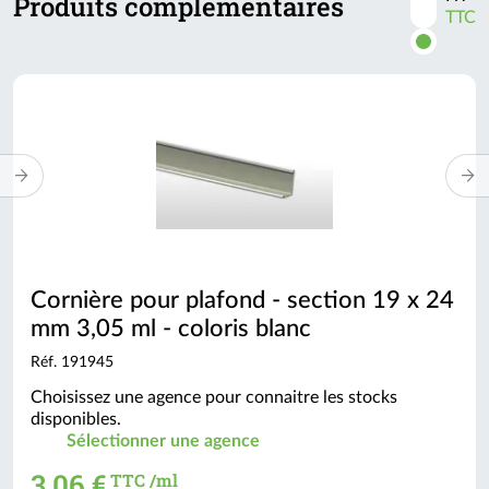
Produits complémentaires
TTC
les
prix
TTC
Cornière pour plafond - section 19 x 24
mm 3,05 ml - coloris blanc
Réf. 191945
Choisissez une agence pour connaitre les stocks
disponibles.
Sélectionner une agence
3,06 €
TTC /ml