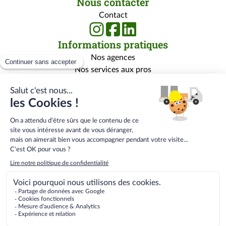
Nous contacter
Contact
Informations pratiques
Nos agences
Nos services aux pros
Nos services aux particuliers
Nos marques
Rejoignez-nous
Qui sommes-nous ?
Carrière
Centre de formation
Menu
Conditions générales de vente
bas
Conditions Générales E-Services
de
Mentions légales
page
Gestion des données personnelles
secondaire