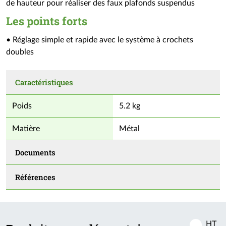
de hauteur pour réaliser des faux plafonds suspendus
Les points forts
• Réglage simple et rapide avec le système à crochets
doubles
Caractéristiques
Poids
5.2 kg
Matière
Métal
Documents
Références
HT
Activer