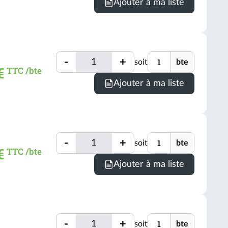
Ajouter à ma liste
conditio
de
comman
=
1
Quantité
Unité
bte
-
+
soit
bte
Quantité
€
TTC /bte
(voir
Minimum
Ajouter à ma liste
conditio
de
comman
=
1
Quantité
Unité
bte
-
+
soit
bte
Quantité
€
TTC /bte
(voir
Minimum
Ajouter à ma liste
conditio
de
comman
=
1
Quantité
Unité
bte
-
+
soit
bte