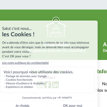
Proximité
A
40 agences près de vos chantiers
De
Nous contacter
Info
Contact
No
Nos se