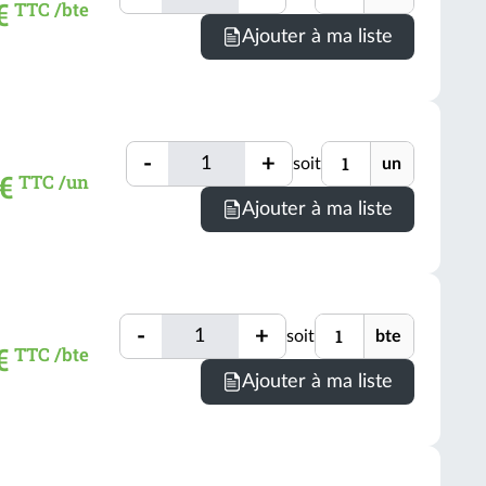
Quantité
€
TTC /bte
(voir
Minimum
Ajouter à ma liste
conditio
de
comman
=
1
Quantité
Unité
bte
-
+
soit
un
Quantité
€
TTC /un
(voir
Ajouter à ma liste
conditio
Quantité
Unité
-
+
soit
bte
Quantité
€
TTC /bte
Minimum
Ajouter à ma liste
de
comman
=
1