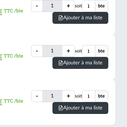
Quantité
Unité
bte
-
+
soit
bte
Quantité
€
TTC /bte
(voir
Minimum
Ajouter à ma liste
conditio
de
comman
=
1
Quantité
Unité
bte
-
+
soit
bte
Quantité
€
TTC /bte
(voir
Minimum
Ajouter à ma liste
conditio
de
comman
=
1
Quantité
Unité
bte
-
+
soit
bte
Quantité
€
TTC /bte
(voir
Ajouter à ma liste
conditio