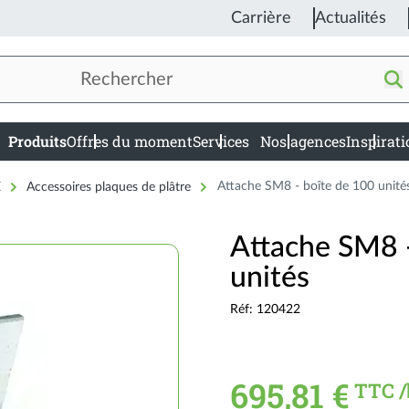
Carrière
Actualités
Produits
Offres du moment
Services
Nos agences
Inspirat
in
igation
E
Accessoires plaques de plâtre
Attache SM8 - boîte de 100 unité
Attache SM8 
unités
Réf: 120422
695,81 €
TTC /