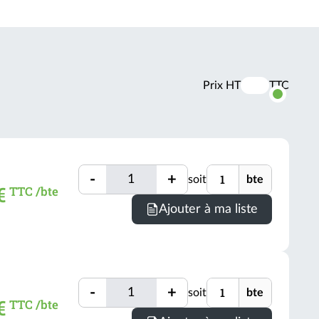
Prix HT
TTC
Activer
les
prix
TTC
Quantité
Unité
-
+
soit
bte
Quantité
€
TTC /bte
Minimum
Ajouter à ma liste
de
comman
=
1
Quantité
Unité
bte
-
+
soit
bte
Quantité
€
TTC /bte
(voir
Minimum