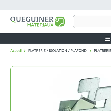
Aller
au
contenu
principal
Rechercher
Ma
nav
Accueil
PLÂTRERIE / ISOLATION / PLAFOND
PLÂTRERI