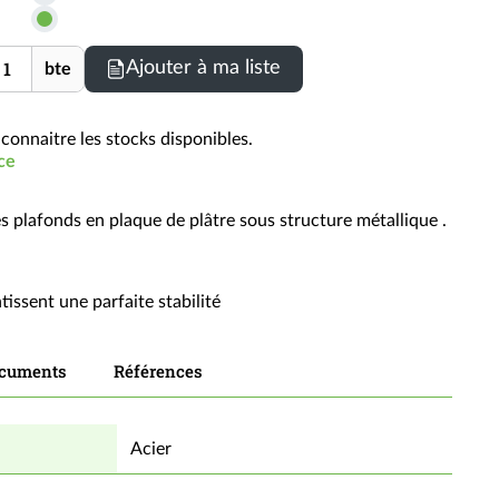
les
prix
nité
Ajouter à ma liste
bte
TTC
connaitre les stocks disponibles.
ce
s plafonds en plaque de plâtre sous structure métallique .
tissent une parfaite stabilité
cuments
Références
Acier