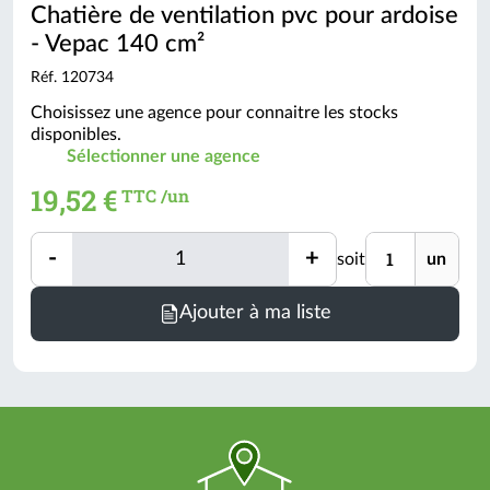
Chatière de ventilation pvc pour ardoise
- Vepac 140 cm²
Réf. 120734
Choisissez une agence pour connaitre les stocks
disponibles.
Sélectionner une agence
19,52 €
TTC /un
Quantité
Unité
-
+
soit
un
Quantité
Minimum
Ajouter à ma liste
de
commande
=
1
un
(voir
conditionnement)