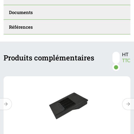
Documents
Références
HT
Produits complémentaires
Activer
TTC
les
prix
TTC