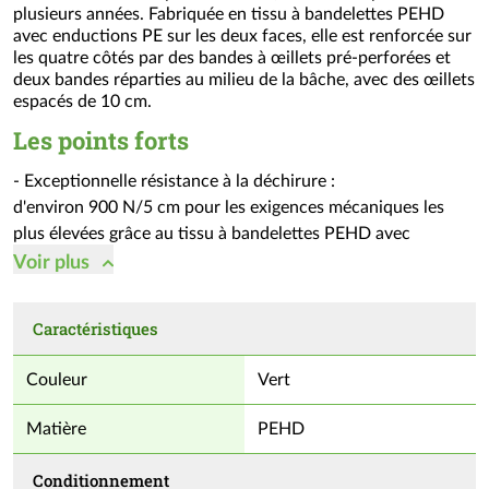
conditionnement)
plusieurs années. Fabriquée en tissu à bandelettes PEHD
avec enductions PE sur les deux faces, elle est renforcée sur
les quatre côtés par des bandes à œillets pré-perforées et
deux bandes réparties au milieu de la bâche, avec des œillets
espacés de 10 cm.
Les points forts
- Exceptionnelle résistance à la déchirure :
d'environ 900 N/5 cm pour les exigences mécaniques les
plus élevées grâce au tissu à bandelettes PEHD avec
enductions PE sur les deux faces. Allonge la durée de vie de
Voir
plus
la bâche même en cas de fortes sollicitations (ex : grand vent
sur un toit).
Caractéristiques
- Durable, résistantes aux produits chimiques et neutre au
contact de l'eau. Imputrescible et non toxique.
Couleur
Vert
- Fixation flexible selon vos besoins, bande à œillets soudée
sur tout le pourtour pour une fixation flexible de la bâche.
Matière
PEHD
Conditionnement