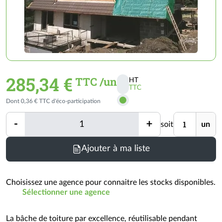
285,34 €
TTC /un
HT
TTC
Activer
Dont 0,36 € TTC d'éco-participation
les
prix
Quantité
Unité
-
+
soit
un
TTC
Quantité
Minimum
Ajouter à ma liste
de
commande
=
Choisissez une agence pour connaitre les stocks disponibles.
1
Sélectionner une agence
un
(voir
La bâche de toiture par excellence, réutilisable pendant