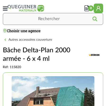
Aller
au
0
contenu
principal
Rechercher
Choisir une agence
Accueil
TOITURE
COUVERTURE
Accessoires de couverture
Bâche Delta-Plan 2000 armée - 6
Autres accessoires couverture
Bâche Delta-Plan 2000
armée - 6 x 4 ml
Réf: 115820