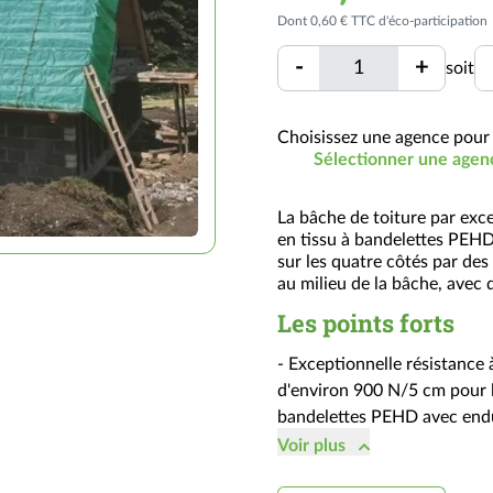
Dont 0,60 € TTC d'éco-participation
Quantité
U
-
+
soit
Quantité
Minimum
de
commande
Choisissez une agence pour 
Sélectionner une agen
=
1
un
La bâche de toiture par exce
(voir
en tissu à bandelettes PEHD
sur les quatre côtés par des
conditionnement)
au milieu de la bâche, avec 
Les points forts
- Exceptionnelle résistance à
d'environ 900 N/5 cm pour l
bandelettes PEHD avec enduc
bâche même en cas de fortes s
Voir
plus
- Durable, résistantes aux p