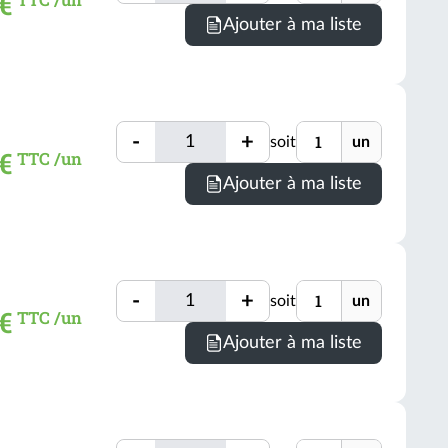
 €
Minimum
Ajouter à ma liste
de
comman
=
1
Quantité
Unité
un
-
+
soit
un
Quantité
€
TTC /un
(voir
Minimum
Ajouter à ma liste
conditio
de
comman
=
1
Quantité
Unité
un
-
+
soit
un
Quantité
 €
TTC /un
(voir
Minimum
Ajouter à ma liste
conditio
de
comman
=
1