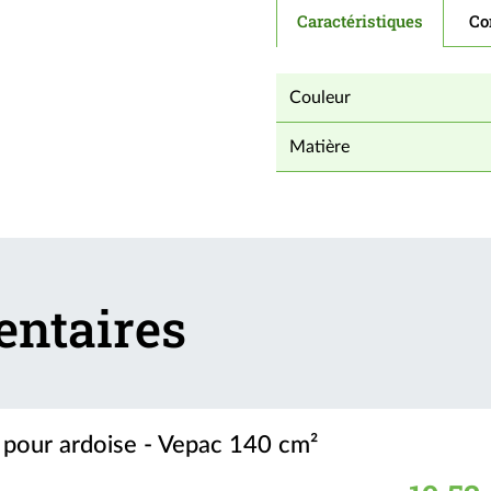
Imputrescible et non toxiqu
Caractéristiques
Co
- Fixation flexible selon vo
une fixation flexible de la b
Couleur
Matière
entaires
c pour ardoise - Vepac 140 cm²