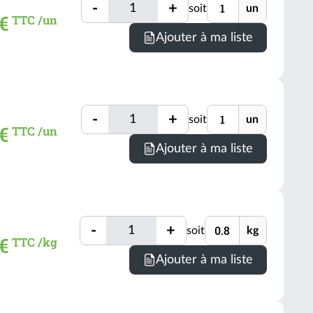
Quantité
Unité
un
-
+
soit
un
Quantité
 €
TTC /un
(voir
Minimum
Ajouter à ma liste
conditio
de
comman
=
1
Quantité
Unité
un
-
+
soit
un
Quantité
 €
TTC /un
(voir
Minimum
Ajouter à ma liste
conditio
de
comman
=
1
Quantité
Unité
un
-
+
soit
kg
Quantité
€
TTC /kg
(voir
Minimum
Ajouter à ma liste
conditio
de
comman
=