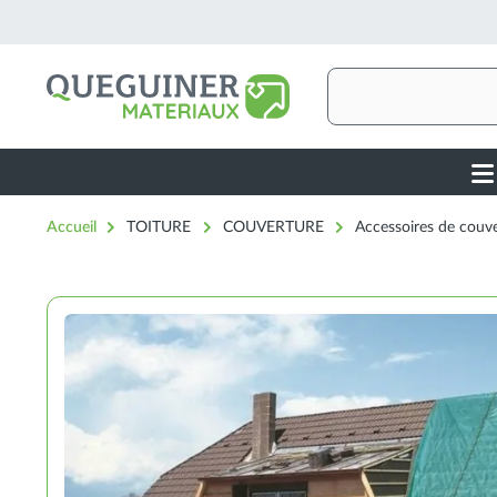
Aller
au
contenu
principal
Rechercher
Ma
nav
Accueil
TOITURE
COUVERTURE
Accessoires de couv