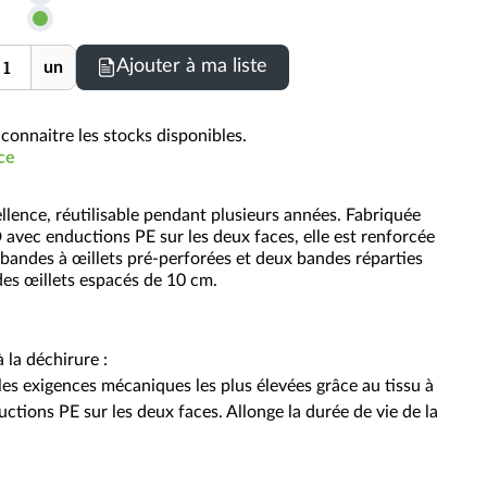
les
prix
nité
Ajouter à ma liste
un
TTC
connaitre les stocks disponibles.
ce
llence, réutilisable pendant plusieurs années. Fabriquée
 avec enductions PE sur les deux faces, elle est renforcée
 bandes à œillets pré-perforées et deux bandes réparties
des œillets espacés de 10 cm.
 la déchirure :
es exigences mécaniques les plus élevées grâce au tissu à
tions PE sur les deux faces. Allonge la durée de vie de la
ollicitations (ex : grand vent sur un toit).
roduits chimiques et neutre au contact de l'eau.