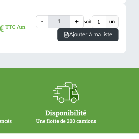
=
1
Quantité
Unité
un
-
+
soit
un
Quantité
€
TTC /un
(voir
Ajouter à ma liste
conditio
Disponibilité
rencés
Une flotte de 200 camions