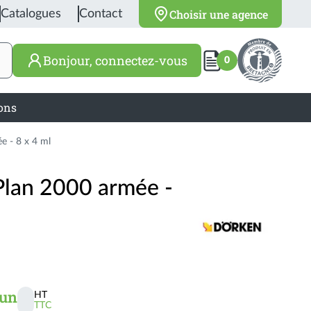
Choisir une agence
Catalogues
Contact
Bonjour, connectez-vous
0
ions
e - 8 x 4 ml
Plan 2000 armée -
un
HT
TTC
Activer