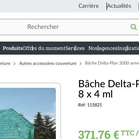
Carrière
Actualités
Produits
Offres du moment
Services
Nos agences
Inspirat
in
igation
erture
Autres accessoires couverture
Bâche Delta-Plan 2000 armé
Bâche Delta-
8 x 4 ml
Réf: 115821
371,76 €
TTC /