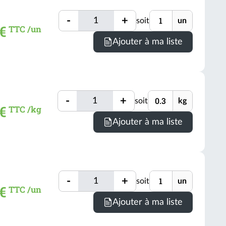
0.8
Quantité
Unité
kg
-
+
soit
un
Quantité
€
TTC /un
(voir
Minimum
Ajouter à ma liste
conditio
de
comman
=
1
Quantité
Unité
un
-
+
soit
kg
Quantité
 €
TTC /kg
(voir
Minimum
Ajouter à ma liste
conditio
de
comman
=
0.3
Quantité
Unité
kg
-
+
soit
un
Quantité
 €
TTC /un
(voir
Minimum
Ajouter à ma liste
conditio
de
comman