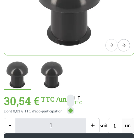
30,54 €
TTC /un
HT
TTC
Activer
Dont 0,01 € TTC d'éco-participation
les
prix
Quantité
Unité
-
+
soit
un
TTC
Quantité