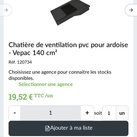
Chatière de ventilation pvc pour ardoise
- Vepac 140 cm²
Réf. 120734
Choisissez une agence pour connaitre les stocks
disponibles.
Sélectionner une agence
19,52 €
TTC /un
Quantité
Unité
-
+
soit
un
Quantité
Minimum
Ajouter à ma liste
de