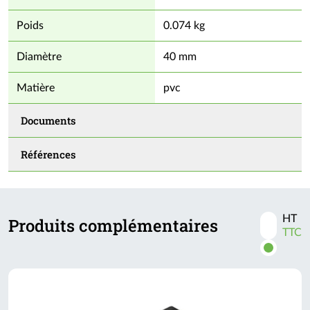
Poids
0.074 kg
Diamètre
40 mm
Matière
pvc
Documents
Références
HT
Produits complémentaires
Activer
TTC
les
prix
TTC