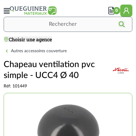
Aller
au
0
contenu
principal
Rechercher
Choisir une agence
Accueil
TOITURE
COUVERTURE
Accessoires de couverture
Chapeau ventilation pvc simple
Autres accessoires couverture
Chapeau ventilation pvc
simple - UCC4 Ø 40
Réf: 101449