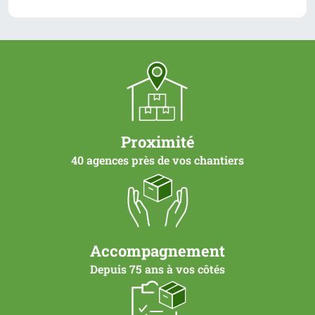
commande
=
1
un
(voir
conditionnement)
Proximité
40 agences près de vos chantiers
Accompagnement
Depuis 75 ans à vos côtés