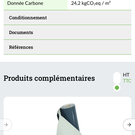
Donnée Carbone
24,2 kgCO₂eq / m²
Conditionnement
Documents
Références
HT
Produits complémentaires
Activer
TTC
les
prix
TTC