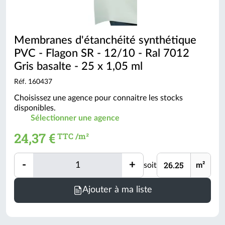
Membranes d'étanchéité synthétique
PVC - Flagon SR - 12/10 - Ral 7012
Gris basalte - 25 x 1,05 ml
Réf. 160437
Choisissez une agence pour connaitre les stocks
disponibles.
Sélectionner une agence
24,37 €
TTC /m²
Quantité
Unité
-
+
soit
m²
Quantité
Minimum
Ajouter à ma liste
de
commande
=