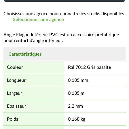
commande
=
Choisissez une agence pour connaitre les stocks disponibles.
1
Sélectionner une agence
un
(voir
Angle Flagon Intérieur PVC est un accessoire préfabriqué
conditionnement)
pour renfort d'angle intérieur.
Caractéristiques
Couleur
Ral 7012 Gris basalte
Longueur
0.135 mm
Largeur
0.135 m
Epaisseur
2.2 mm
Poids
0.168 kg