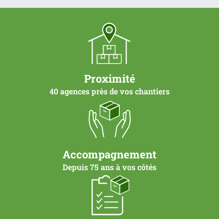
26.25
m²
(voir
conditionnement)
Proximité
40 agences près de vos chantiers
Accompagnement
Depuis 75 ans à vos côtés