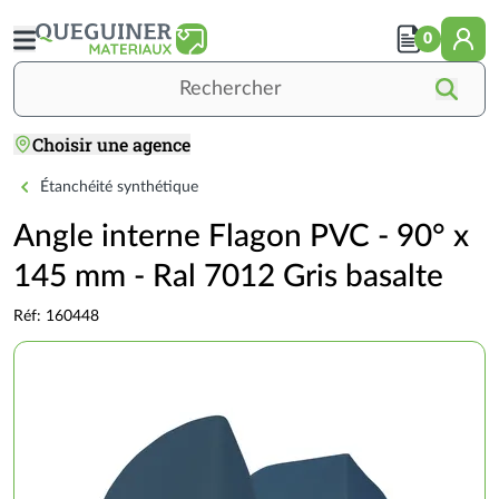
Aller
au
0
contenu
principal
Rechercher
Choisir une agence
Accueil
TOITURE
COUVERTURE
Étanchéité
Angle interne Flagon PVC - 90° x 145 m
Étanchéité synthétique
Angle interne Flagon PVC - 90° x
145 mm - Ral 7012 Gris basalte
Réf: 160448