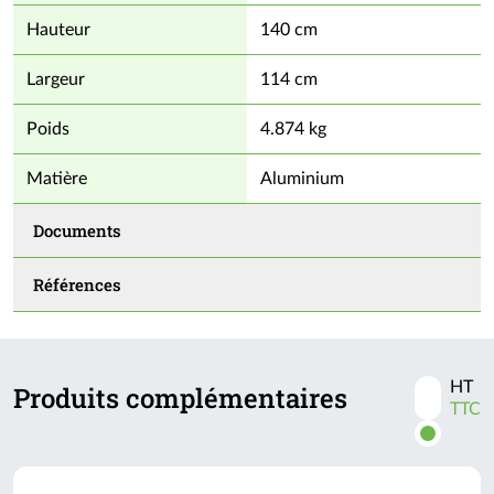
fournies par le fabricant
Hauteur
140 cm
Largeur
114 cm
Poids
4.874 kg
Matière
Aluminium
Documents
Références
HT
Produits complémentaires
Activer
TTC
les
prix
TTC