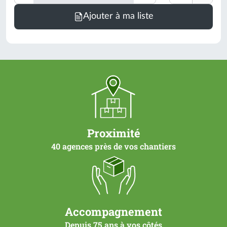
Minimum
Ajouter à ma liste
de
commande
=
1
un
(voir
conditionnement)
Proximité
40 agences près de vos chantiers
Accompagnement
Depuis 75 ans à vos côtés