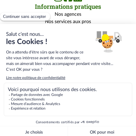
Informations pratiques
Nos agences
Nos services aux pros
Nos services aux particuliers
Nos marques
Rejoignez-nous
Qui sommes-nous ?
Carrière
Centre de formation
Menu
Conditions générales de vente
bas
Conditions Générales E-Services
de
Mentions légales
page
Gestion des données personnelles
secondaire
2026
Quéguiner
Matériaux