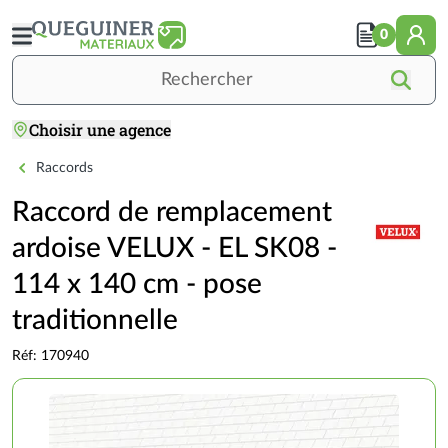
Aller
au
0
contenu
principal
Rechercher
Choisir une agence
Accueil
TOITURE
COUVERTURE
Fenêtres de toit
Raccord de remplacement ardoise VELUX - EL SK08 - 
Raccords
Raccord de remplacement
ardoise VELUX - EL SK08 -
114 x 140 cm - pose
traditionnelle
Réf: 170940