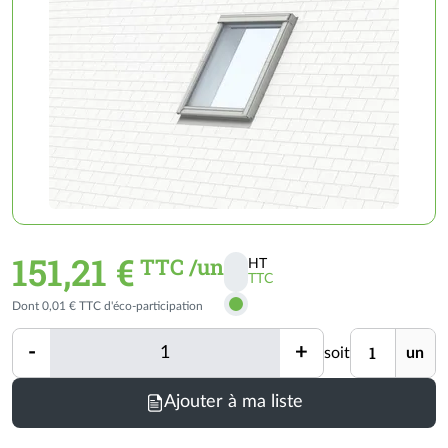
151,21 €
TTC /un
HT
TTC
Activer
Dont 0,01 € TTC d'éco-participation
les
prix
Quantité
Unité
-
+
soit
un
TTC
Quantité
Ajouter à ma liste