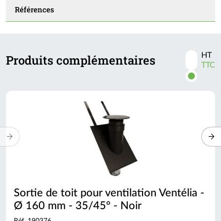
Références
HT
Produits complémentaires
Activer
TTC
les
prix
TTC
Sortie de toit pour ventilation Ventélia -
Ø 160 mm - 35/45° - Noir
Réf. 190376