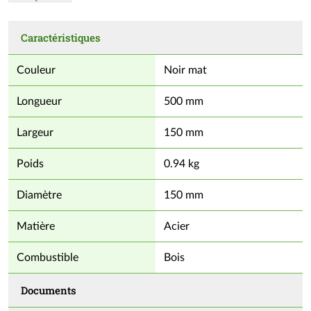
Conseils d’utilisation :
Caractéristiques
Installer par emboîtement, en respectant le DTU 24.1 et les
recommandations du fabricant.
Couleur
Noir mat
Longueur
500 mm
Largeur
150 mm
Poids
0.94 kg
Diamètre
150 mm
Matière
Acier
Combustible
Bois
Documents