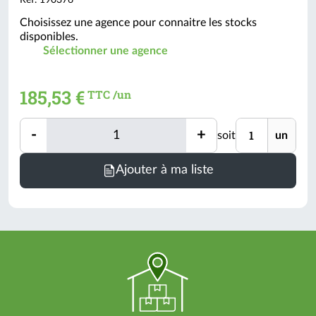
Choisissez une agence pour connaitre les stocks
disponibles.
Sélectionner une agence
185,53 €
TTC /un
Quantité
Unité
-
+
soit
un
Quantité
Minimum
Ajouter à ma liste
de
commande
=
1
un
(voir
conditionnement)