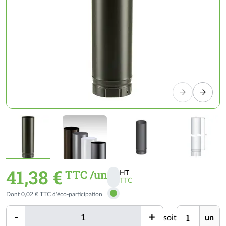
41,38 €
TTC /un
HT
TTC
Activer
Dont 0,02 € TTC d'éco-participation
les
prix
Quantité
Unité
-
+
soit
un
TTC
Quantité