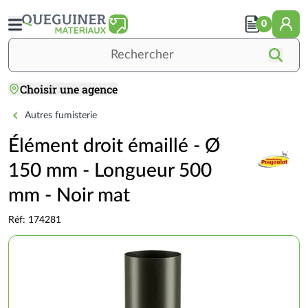
Aller
au
0
contenu
principal
Rechercher
Choisir une agence
Accueil
TOITURE
COUVERTURE
Fumisterie
Élément droit émaillé - Ø 150 mm - Longueu
Autres fumisterie
Élément droit émaillé - Ø
150 mm - Longueur 500
mm - Noir mat
Réf: 174281