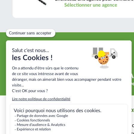
Sélectionner une agence
Proximité
A
40 agences près de vos chantiers
De
Nous contacter
Info
Contact
No
Nos se