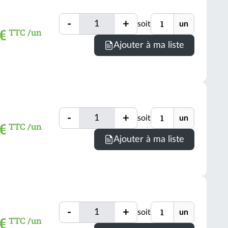
Quantité
Unité
-
+
soit
un
Quantité
 €
TTC /un
Ajouter à ma liste
Quantité
Unité
-
+
soit
un
Quantité
€
TTC /un
Ajouter à ma liste
Quantité
Unité
-
+
soit
un
Quantité
€
TTC /un