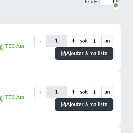
Prix HT
TTC
Activer
les
prix
TTC
Quantité
Unité
-
+
soit
un
Quantité
 €
TTC /un
Ajouter à ma liste
Quantité
Unité
-
+
soit
un
Quantité
 €
TTC /un
Ajouter à ma liste