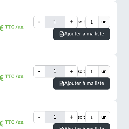
Quantité
Unité
-
+
soit
un
Quantité
€
TTC /un
Ajouter à ma liste
Quantité
Unité
-
+
soit
un
Quantité
 €
TTC /un
Ajouter à ma liste
Quantité
Unité
-
+
soit
un
Quantité
€
TTC /un