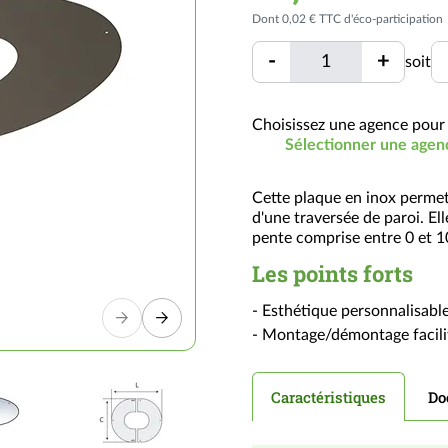
Dont 0,02 € TTC d'éco-participation
Quantité
U
-
+
soit
Quantité
Choisissez une agence pour 
Sélectionner une agen
Cette plaque en inox permet 
d'une traversée de paroi. El
pente comprise entre 0 et 1
Les points forts
- Esthétique personnalisabl
- Montage/démontage facili
Caractéristiques
Do