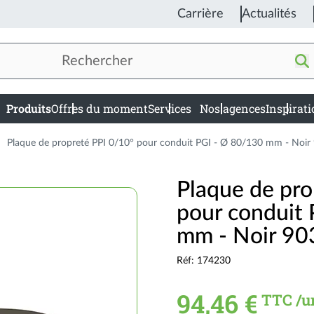
Carrière
Actualités
Produits
Offres du moment
Services
Nos agences
Inspirat
in
igation
Plaque de propreté PPI 0/10° pour conduit PGI - Ø 80/130 mm - Noir
Plaque de pro
pour conduit
mm - Noir 90
Réf: 174230
94,46 €
TTC /u