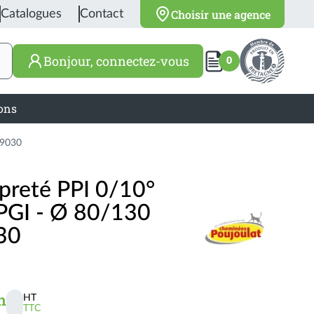
Choisir une agence
Catalogues
Contact
Bonjour, connectez-vous
0
ions
 9030
preté PPI 0/10°
 PGI - Ø 80/130
30
n
HT
TTC
Activer