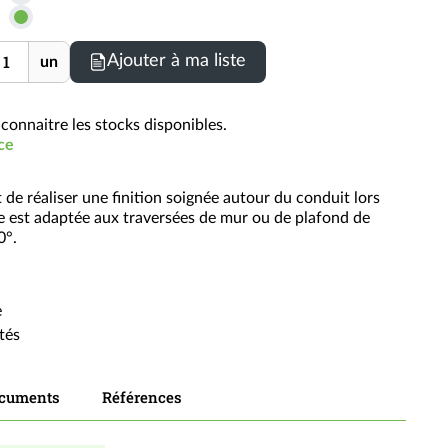
les
prix
nité
Ajouter à ma liste
un
TTC
connaitre les stocks disponibles.
ce
de réaliser une finition soignée autour du conduit lors
le est adaptée aux traversées de mur ou de plafond de
0°.
e
tés
cuments
Références