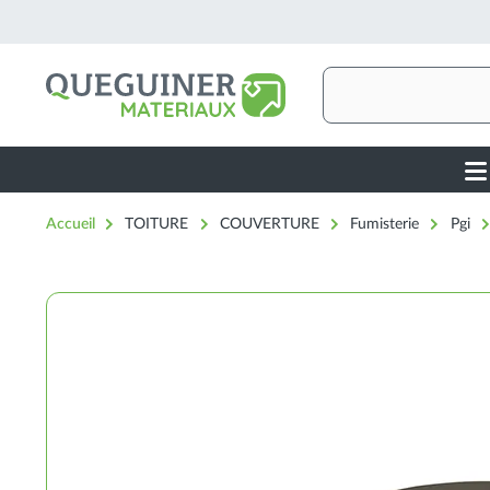
Aller
au
contenu
principal
Rechercher
Ma
nav
Accueil
TOITURE
COUVERTURE
Fumisterie
Pgi