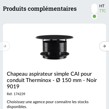
HT
Produits complémentaires
Activer
TTC
les
prix
TTC
Chapeau aspirateur simple CAI pour
conduit Therminox - Ø 150 mm - Noir
9019
Réf. 174239
Choisissez une agence pour connaitre les stocks
disponibles.