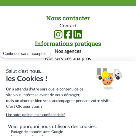
Nous contacter
Contact
Informations pratiques
Nos agences
Nos services aux pros
Nos services aux particuliers
Nos marques
Rejoignez-nous
Qui sommes-nous ?
Carrière
Centre de formation
Menu
Conditions générales de vente
bas
Conditions Générales E-Services
de