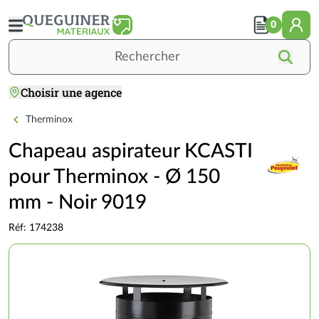
Aller
au
0
contenu
principal
Rechercher
Choisir une agence
Accueil
TOITURE
COUVERTURE
Fumisterie
Chapeau aspirateur KCASTI pour Therminox - Ø 15
Therminox
Chapeau aspirateur KCASTI
pour Therminox - Ø 150
mm - Noir 9019
Réf: 174238