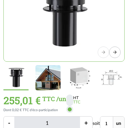
255,01 €
TTC /un
HT
TTC
Activer
Dont 0,02 € TTC d'éco-participation
les
prix
Quantité
Unité
-
+
soit
un
TTC
Quantité