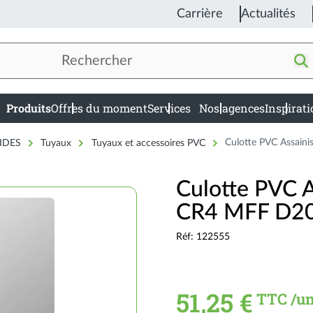
Carrière
Actualités
Produits
Offres du moment
Services
Nos agences
Inspirat
in
igation
IDES
Tuyaux
Tuyaux et accessoires PVC
Culotte PVC Assain
Culotte PVC 
CR4 MFF D20
Réf: 122555
51,25 €
TTC /u