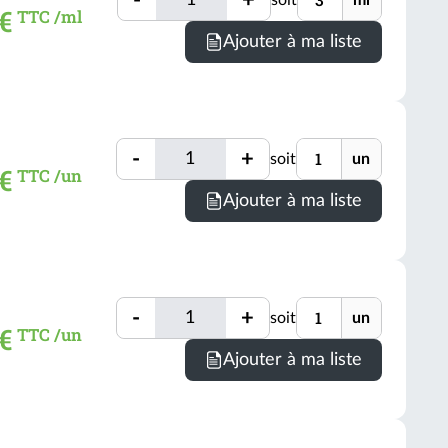
soit
ml
Quantité
 €
TTC /ml
(voir
Minimum
Ajouter à ma liste
conditio
de
comman
=
3
Quantité
Unité
ml
-
+
soit
un
Quantité
 €
TTC /un
(voir
Ajouter à ma liste
conditio
Quantité
Unité
-
+
soit
un
Quantité
 €
TTC /un
Ajouter à ma liste