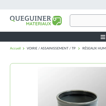
Aller
au
contenu
principal
Rechercher
Ma
nav
Accueil
VOIRIE / ASSAINISSEMENT / TP
RÉSEAUX HUM