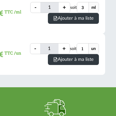
Quantité
Unité
-
+
soit
ml
Quantité
 €
TTC /ml
Minimum
Ajouter à ma liste
de
comman
=
3
Quantité
Unité
ml
-
+
soit
un
Quantité
 €
TTC /un
(voir
Ajouter à ma liste
conditio