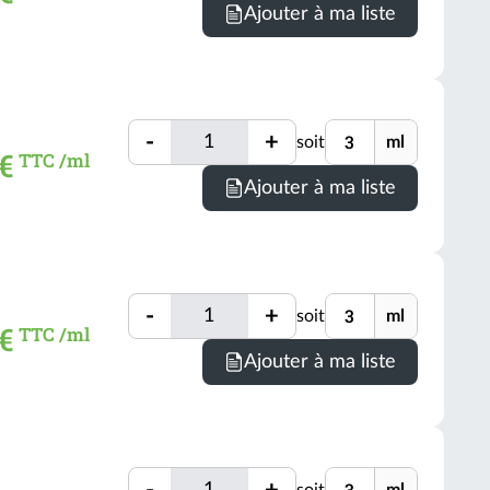
Minimum
Ajouter à ma liste
conditio
de
comman
=
3
Quantité
Unité
ml
-
+
soit
ml
Quantité
€
TTC /ml
(voir
Minimum
Ajouter à ma liste
conditio
de
comman
=
3
Quantité
Unité
ml
-
+
soit
ml
Quantité
 €
TTC /ml
(voir
Minimum
Ajouter à ma liste
conditio
de
comman
=
3
Quantité
Unité
ml
-
+