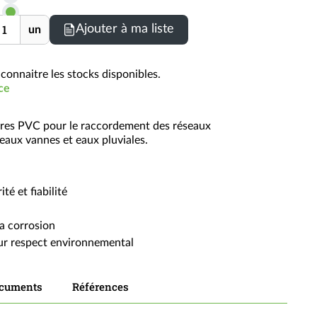
les
nité
Ajouter à ma liste
un
prix
TTC
connaitre les stocks disponibles.
ce
res PVC pour le raccordement des réseaux
 eaux vannes et eaux pluviales.
é et fiabilité
la corrosion
eur respect environnemental
cuments
Références