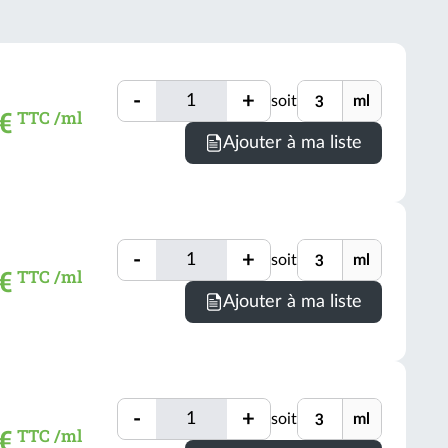
les
prix
TTC
Quantité
Unité
-
+
soit
ml
Quantité
 €
TTC /ml
Minimum
Ajouter à ma liste
de
comman
=
3
Quantité
Unité
ml
-
+
soit
ml
Quantité
 €
TTC /ml
(voir
Minimum
Ajouter à ma liste
conditio
de
comman
=
3
Quantité
Unité
ml
-
+
soit
ml
Quantité
 €
TTC /ml
(voir