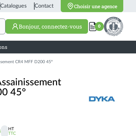
Choisir une agence
Catalogues
Contact
Bonjour, connectez-vous
0
ions
issement CR4 MFF D200 45°
Assainissement
0 45°
n
HT
TTC
Activer