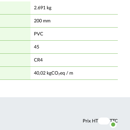
2.691 kg
200 mm
PVC
45
CR4
40,02 kgCO₂eq / m
Prix HT
TTC
Activer