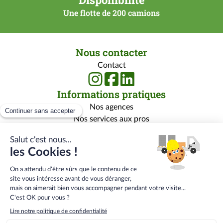
Une flotte de 200 camions
Nous contacter
Contact
Informations pratiques
Nos agences
Nos services aux pros
Nos services aux particuliers
Nos marques
Rejoignez-nous
Qui sommes-nous ?
Carrière
Centre de formation
Menu