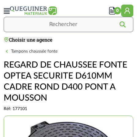
Aller
au
0
contenu
principal
Rechercher
Choisir une agence
VOIRIE / ASSAINISSEMENT / TP
VOIRIE
Accueil
Fonte
REGARD DE CHAUSSEE FONTE OP
Tampons chaussée fonte
REGARD DE CHAUSSEE FONTE
OPTEA SECURITE D610MM
CADRE ROND D400 PONT A
MOUSSON
Réf: 177101