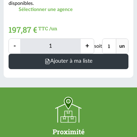
disponibles.
Sélectionner une agence
197,87 €
TTC /un
Quantité
Unité
-
+
soit
un
Quantité
Ajouter à ma liste
Proximité