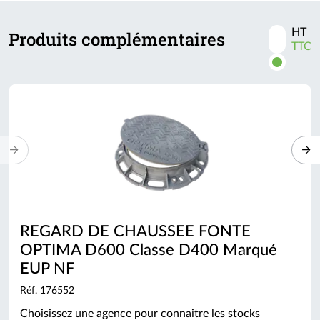
HT
Produits complémentaires
Activer
TTC
les
prix
TTC
REGARD DE CHAUSSEE FONTE
OPTIMA D600 Classe D400 Marqué
EUP NF
Réf. 176552
Choisissez une agence pour connaitre les stocks