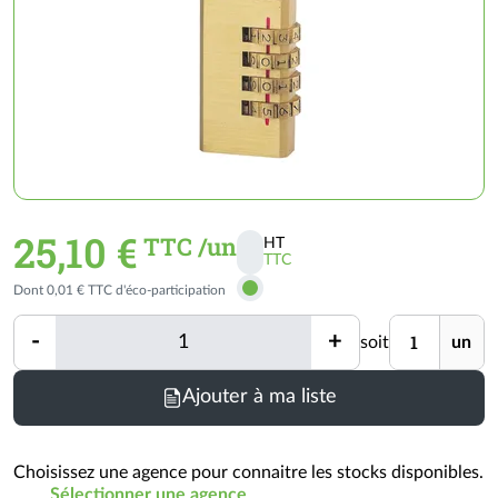
25,10 €
TTC /un
HT
TTC
Activer
Dont 0,01 € TTC d'éco-participation
les
prix
Quantité
Unité
-
+
soit
un
TTC
Quantité
Ajouter à ma liste
Choisissez une agence pour connaitre les stocks disponibles.
Sélectionner une agence