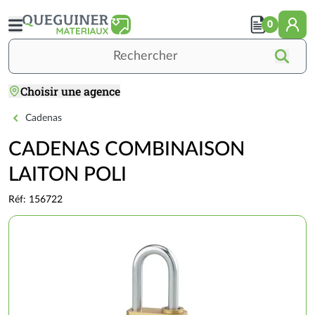
Aller
au
0
contenu
principal
Rechercher
Choisir une agence
Accueil
OUTILLAGE / QUINCAILLERIE
QUINCAILLERIE
Serrurerie
CADENAS COMBINAISON LAITON POLI
Cadenas
CADENAS COMBINAISON
LAITON POLI
Réf: 156722