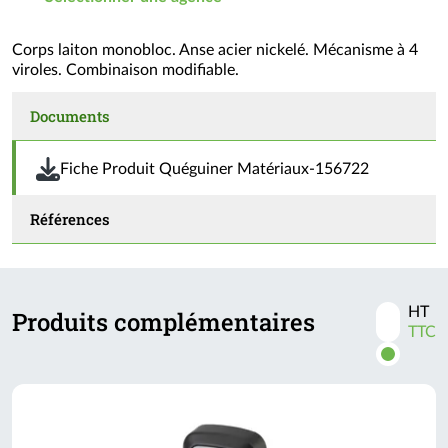
Corps laiton monobloc. Anse acier nickelé. Mécanisme à 4
viroles. Combinaison modifiable.
Documents
Fiche Produit Quéguiner Matériaux-156722
Références
HT
Produits complémentaires
Activer
TTC
les
prix
TTC