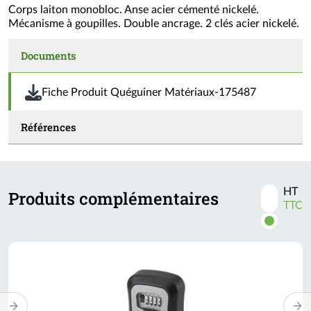
Corps laiton monobloc. Anse acier cémenté nickelé.
Mécanisme à goupilles. Double ancrage. 2 clés acier nickelé.
Documents
Fiche Produit Quéguiner Matériaux-175487
Références
HT
Produits complémentaires
Activer
TTC
les
prix
TTC