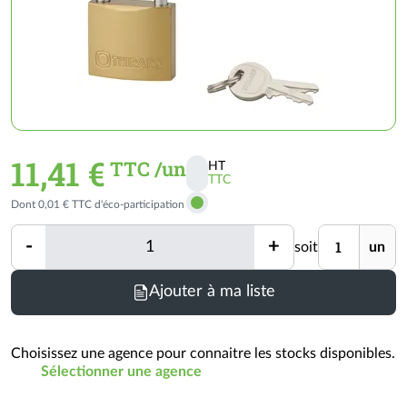
11,41 €
TTC /un
HT
TTC
Activer
Dont 0,01 € TTC d'éco-participation
les
prix
Quantité
Unité
-
+
soit
un
TTC
Quantité
Ajouter à ma liste
Choisissez une agence pour connaitre les stocks disponibles.
Sélectionner une agence