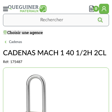
Aller
au
0
contenu
principal
Rechercher
Choisir une agence
Accueil
OUTILLAGE / QUINCAILLERIE
QUINCAILLERIE
Serrurerie
CADENAS MACH 1 40 1/2H 2CL
Cadenas
CADENAS MACH 1 40 1/2H 2CL
Réf: 175487