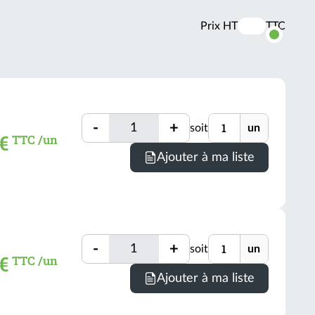
Prix HT
TTC
Activer
les
prix
TTC
Quantité
Unité
-
+
soit
un
Quantité
 €
TTC /un
Minimum
Ajouter à ma liste
de
comman
=
1
un
Quantité
Unité
-
+
soit
un
(voir
Quantité
 €
TTC /un
conditio
Minimum
Ajouter à ma liste
de
comman