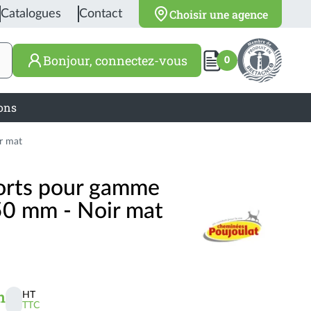
Choisir une agence
Catalogues
Contact
Bonjour, connectez-vous
0
ions
r mat
sorts pour gamme
50 mm - Noir mat
n
HT
TTC
Activer