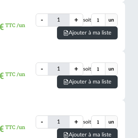
=
1
Quantité
Unité
un
-
+
soit
un
Quantité
 €
TTC /un
(voir
Ajouter à ma liste
conditio
Quantité
Unité
-
+
soit
un
Quantité
 €
TTC /un
Ajouter à ma liste
Quantité
Unité
-
+
soit
un
Quantité
 €
TTC /un
Ajouter à ma liste