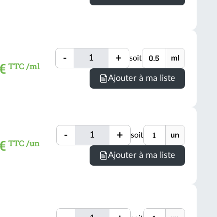
Quantité
Unité
-
+
soit
ml
Quantité
€
TTC /ml
Minimum
Ajouter à ma liste
de
comman
=
0.5
Quantité
Unité
ml
-
+
soit
un
Quantité
 €
TTC /un
(voir
Ajouter à ma liste
conditio
Quantité
Unité