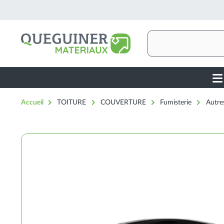
Aller
au
contenu
principal
Rechercher
Ma
nav
Accueil
TOITURE
COUVERTURE
Fumisterie
Autre