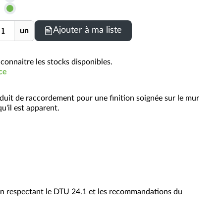
les
prix
nité
Ajouter à ma liste
un
TTC
connaitre les stocks disponibles.
ce
duit de raccordement pour une finition soignée sur le mur
u'il est apparent.
en respectant le DTU 24.1 et les recommandations du