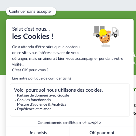
Proximité
A
40 agences près de vos chantiers
De
Nous contacter
Info
Contact
No
Nos se