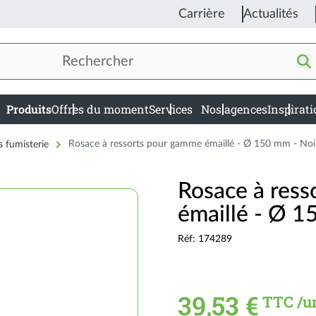
Carrière
Actualités
Produits
Offres du moment
Services
Nos agences
Inspirat
in
igation
s fumisterie
Rosace à ressorts pour gamme émaillé - Ø 150 mm - Noi
Rosace à res
émaillé - Ø 1
Réf: 174289
39,53 €
TTC /u